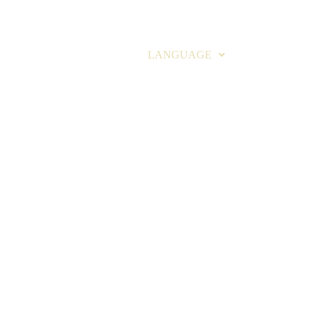
Access
Book
Contact
Company
LANGUAGE